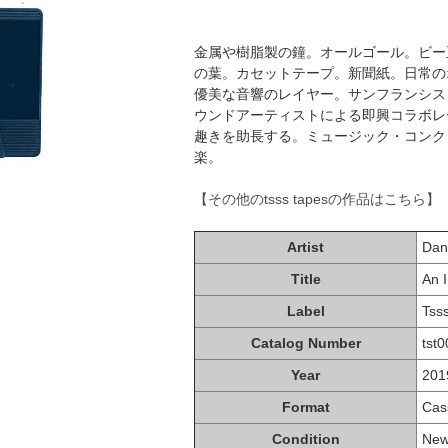
金属や樹脂製の鐘。オールゴール。ビー
の葉。カセットテープ。新聞紙。日常の
優美な音響のレイヤー。サンフランシスコのDa
ウンドアーティストによる即興コラボレ
趣きを助長する。ミュージック・コンク
楽。
【その他のtsss tapesの作品はこちら】
Artist
Dan
Title
An 
Label
Tss
Catalog Number
tst
Year
201
Format
Cas
Condition
Ne