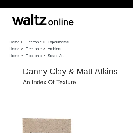
Home
>
Electronic
>
Experimental
Home
>
Electronic
>
Ambient
Home
>
Electronic
>
Sound Art
Danny Clay & Matt Atkins
An Index Of Texture