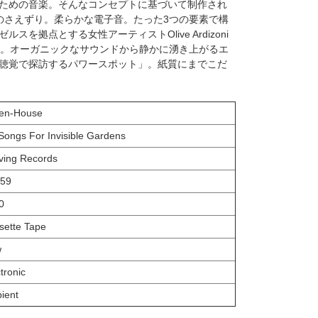
ための音楽。そんなコンセプトに基づいて制作され
のさえずり。柔らかな電子音。たった3つの要素で構
を拠点とする女性アーティストOlive Ardizoni
use。オーガニックなサウンドから静かに湧き上がるエ
聴覚で探訪するパワースポット」。紙質にまでこだ
en-House
 Songs For Invisible Gardens
ving Records
59
0
sette Tape
w
tronic
ient