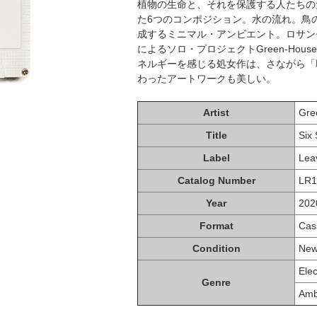
植物の生命と、それを保護する人たちの
た6つのコンポジション。水の流れ。鳥
成するミニマル・アンビエント。ロサンゼルス
によるソロ・プロジェクトGreen-Ho
ネルギーを感じる処女作は、さながら「
わったアートワークも美しい。
Artist
Gre
Title
Six
Label
Lea
Catalog Number
LR1
Year
202
Format
Cas
Condition
Ne
Elec
Genre
Amb