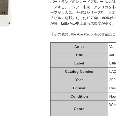
ポートランドのレコード店&レーベルのLitt
ースする、アジア、中東、アフリカを中
ープが大人気。今作はシリーズ初、東南
「ビルマ連邦」だった1970年～80年
が故、Little Axe史上最も未知度が高
【その他のLittle Axe Recordsの作品
Artist
Vari
Title
Jai
Label
Litt
Catalog Number
LAC
Year
202
Format
Cas
Condition
Ne
Wor
Genre
-