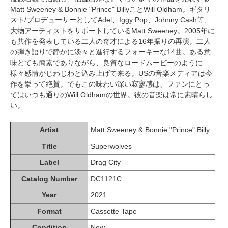
Matt Sweeney & Bonnie "Prince" BillyことWill Oldham。ギタリ
スト/プロデューサーとしてAdel、Iggy Pop、Johnny Cash等、
大物アーティストをサポートしているMatt Sweeney。2005年に
も共作を発表している二人の奇才による16年振りの再演。二人
の弾き語りで静かに淡々と進行するフォーキーな14曲。ある意
味とても簡素でありながら、良質なロードムービーのように
様々感情がじわじわと込み上げて来る。USの音楽メディアは今
作を挙って絶賛。でもこの味わい深い寂寥感は、ファンにとっ
てはいつも通りのWill Oldhamの世界。彼の音楽は常に素晴らし
い。
Artist
Matt Sweeney & Bonnie "Prince" Billy
Title
Superwolves
Label
Drag City
Catalog Number
DC1121C
Year
2021
Format
Cassette Tape
Condition
New