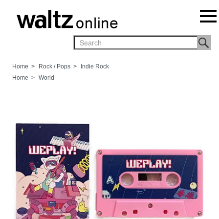
Home
>
Rock / Pops
>
Indie Rock
Home
>
World