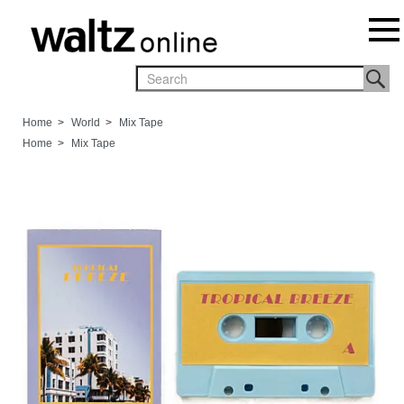
Home
>
World
>
Mix Tape
Home
>
Mix Tape