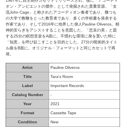
1987年に自主制作カセットでリリースされ、後に「アコーディ
オン・アンビエントの傑作」として発掘された貴重音源。「女
流John Cage」と称されたアコーディオン奏者であり、幾つも
の大学で教鞭をとった教育者であり、多くの学術書を発表する
作家であり、そして2016年に他界した偉人Pauline Oliveros。精
神的安らぎをアシストすることを意図した、「悲哀の美」と題
する25分の瞑想音楽をA面に。不慣れな環境に身を置いた時に
「知恵」を呼び起こすことを目的とした、27分の呪術的タイト
ル曲をB面に。オリジナル・フォーマットと同じカセットで再
発。
Artist
Pauline Oliveros
Title
Tara's Room
Label
Important Records
Catalog Number
-
Year
2021
Format
Cassette Tape
Condition
New