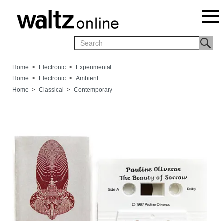
Home
>
Electronic
>
Experimental
Home
>
Electronic
>
Ambient
Home
>
Classical
>
Contemporary