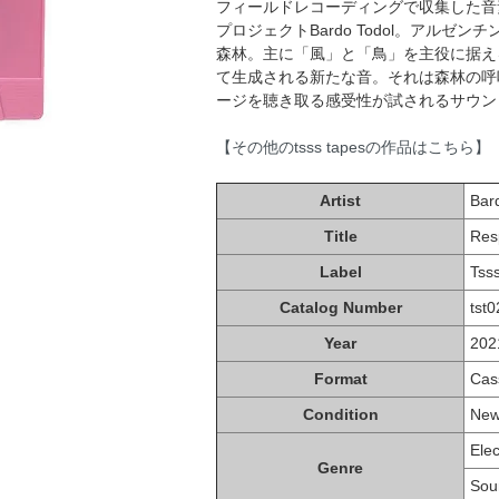
フィールドレコーディングで収集した音
プロジェクトBardo Todol。アル
森林。主に「風」と「鳥」を主役に据え
て生成される新たな音。それは森林の呼
ージを聴き取る感受性が試されるサウン
【その他のtsss tapesの作品はこちら】
Artist
Bar
Title
Res
Label
Tss
Catalog Number
tst
Year
202
Format
Cas
Condition
Ne
Elec
Genre
Sou