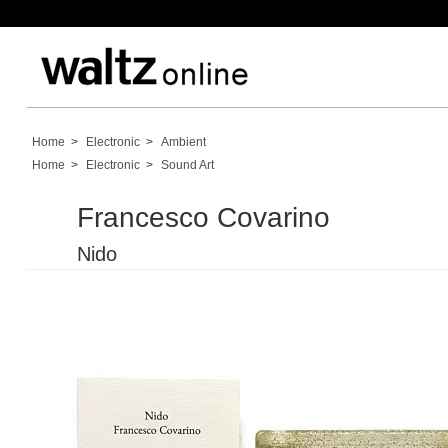
Home
>
Electronic
>
Ambient
Home
>
Electronic
>
Sound Art
Francesco Covarino
Nido