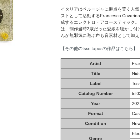
イタリアはペルージャに拠点を置く人気レー
ストとして活動するFrancesco Cov
成するエレクトロ・アコースティック。
は、制作当時2歳だった愛娘を寝かし付
んが無邪気に遊ぶ声も音素材として加え
【その他のtsss tapesの作品はこちら】
Artist
Fra
Title
Nid
Label
Tss
Catalog Number
tst
Year
202
Format
Cas
Condition
Ne
Elec
Genre