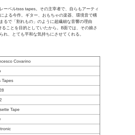
ベルtsss tapes。その主宰者で、自らもアーティ
arinoによる今作。ギター、おもちゃの楽器、環境音で構
まるで「割れもの」のように超繊細な音響の理由
けることを目的としていたから。B面では、その娘さ
られ、とても平和な気持ちにさせてくれる。
ncesco Covarino
o
s Tapes
028
2
sette Tape
w
tronic