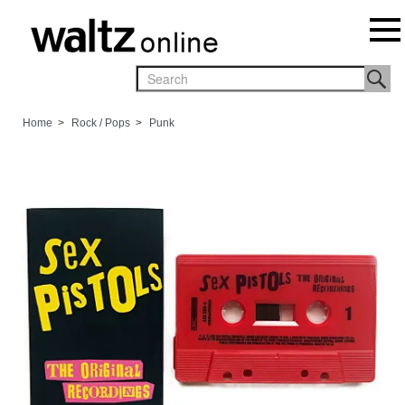
Home
>
Rock / Pops
>
Punk