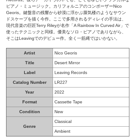
ピアノ・ミュージック。カリフォルニアのコンポーザーNico
Georis。鍵盤音の残響から砂漠に浮かぶ蜃気楼のようなサウン
ドスケープを描く今作。ここで多用されるディレイの手法は、
現代音楽の巨匠Terry Rileyが名作「A Rainbow In Curved Air」で
使ったテクニックと同様。優美なソロ・ピアノでありながら、
そこはLeavingでのデビュー作。全く一筋縄ではいかない。
Artist
Nico Georis
Title
Desert Mirror
Label
Leaving Records
Catalog Number
LR227
Year
2022
Format
Cassette Tape
Condition
New
Classical
Genre
Ambient