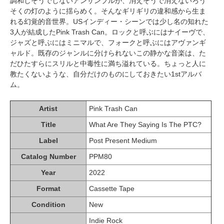
調和しそうでしないアンサンブルが、消えそうで消えないろう
そくの灯のように揺らめく。そんなギリギリの違和感から生ま
れる幻覚的音世界。USインディー・シーンでは少し名の知れた
3人が結成したPink Trash Can。ロックと呼ぶにはナイーヴで、
ジャズと呼ぶにはミニマルで、フォークと呼ぶにはアヴァンギ
ャルド。既存のジャンルに分けられないこの静かな音楽は、た
だひたすらにスリルと中毒性に満ち溢れている。ちょっと人に
教たくないような、自分だけのものにしておきたい1stアルバ
ム。
Artist
Pink Trash Can
Title
What Are They Saying Is The PTC?
Label
Post Present Medium
Catalog Number
PPM80
Year
2022
Format
Cassette Tape
Condition
New
Indie Rock