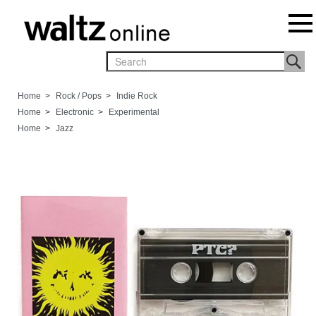
Home
>
Rock / Pops
>
Indie Rock
Home
>
Electronic
>
Experimental
Home
>
Jazz