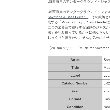
US西海岸のアンダーグラウンド・ジャ
US西海岸のアンダーグラウンド・ジャズ
Saxofone & Bass Guitar」
。その続編と
成する「More Songs」。Sam Gend
二つの楽器音で進行する深緑のジャズが
韻」を巧み操っているからに他ならない
じっくりと聴きたい。そんな気分にさせ
【2018年リリース「Music for Saxofone
Artist
Sam
Title
Mus
Label
Lea
Catalog Number
LR2
Year
202
Format
Cas
Condition
Ne