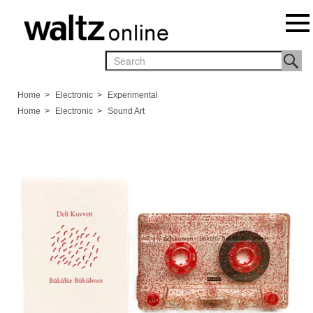
Home
>
Electronic
>
Experimental
Home
>
Electronic
>
Sound Art