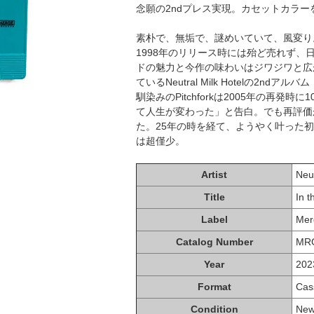
念願の2ndプレス実現。カセットカラー
素朴で、無垢で、謎めいていて、風変り
1998年のリリース時には殆ど売れず
ドの魅力と今作の味わいはジワジワと広
ているNeutral Milk Hotelの2ndアルバム
馴染みのPitchforkは2005年の再
て人生が変わった」と告白。でも再評価
た。25年の時を経て、ようやく叶った
は超僅少。
Artist
Neut
Title
In 
Label
Mer
Catalog Number
MR
Year
202
Format
Cas
Condition
Ne