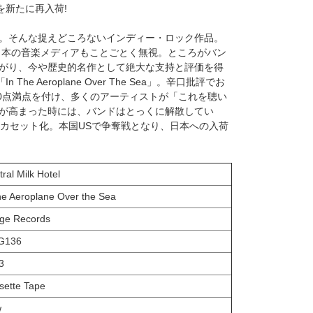
を新たに再入荷!
。そんな捉えどころないインディー・ロック作品。
、日本の音楽メディアもことごとく無視。ところがバン
がり、今や歴史的名作として絶大な支持と評価を得
「In The Aeroplane Over The Sea」。辛口批評でお
発時に10点満点を付け、多くのアーティストが「これを聴い
が高まった時には、バンドはとっくに解散してい
初カセット化。本国USで争奪戦となり、日本への入荷
ral Milk Hotel
the Aeroplane Over the Sea
ge Records
G136
3
sette Tape
w