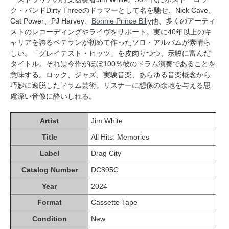
ク・バンドDirty Threeのドラマーとして名を馳せ、Nick Cave、
Cat Power、PJ Harvey、
Bonnie Prince Billy
他、多くのアーティ
ストのレコーディングやライヴをサポート。実に40年以上のキ
ャリアを誇るベテランが初めて作ったソロ・アルバムが素晴ら
しい。「グレイテスト・ヒッツ」を皮肉りつつ、示唆に富んだ
タイトル。それは今作がほぼ100％彼のドラム演奏であることを
意味する。ロック、ジャズ、実験音楽、あらゆる音楽概念から
巧妙に逸脱したドラム芸術。リスナーに想像の余地を与える思
慮深い音像に酔いしれる。
Artist
Jim White
Title
All Hits: Memories
Label
Drag City
Catalog Number
DC895C
Year
2024
Format
Cassette Tape
Condition
New