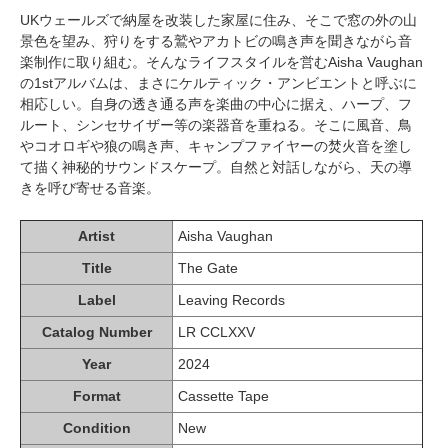
UKウェールズで納屋を改装した家屋に住み、そこで窓の外の山
景色を望み、狩りをする鷲やアカトビの鳴き声を聞きながら音
楽制作に取り組む。そんなライフスタイルを営むAisha Vaughan
の1stアルバムは、まさにケルティック・アンビエントと呼ぶに
相応しい。自身の透き通る声を楽曲の中心に据え、ハープ、フ
ルート、シンセサイザー等の楽器音を重ねる。そこに風音、鳥
やコオロギや狼の鳴き声、キャンプファイヤーの焚火音を塗し
て描く神秘的サウンドスケープ。自然と対話しながら、天の導
きを呼び寄せる音楽。
Artist
Aisha Vaughan
Title
The Gate
Label
Leaving Records
Catalog Number
LR CCLXXV
Year
2024
Format
Cassette Tape
Condition
New