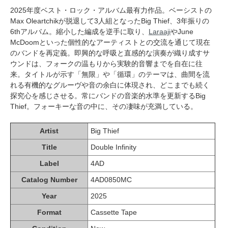
2025年度ベスト・ロック・アルバム最有力作品。ベーシストの
Max Oleartchikが脱退して3人組となったBig Thief、3年振りの
6thアルバム。縮小した編成を逆手に取り、
Laraaji
やJune
McDoomといった個性的なアーティストとの交流を通じて現在
のバンドを再定義。即興的な呼吸と直感的な演奏が織り成すサ
ウンドは、フォークの温もりから実験的音響までを自在に往
来。タイトルが示す「無限」や「循環」のテーマは、曲間を流
れる有機的なグルーヴや音の余白に体現され、どこまでも続く
探究心を感じさせる。常にバンドの音楽的水準を更新するBig
Thief。フォーキーな音の中に、その凄味が充満している。
Artist
Big Thief
Title
Double Infinity
Label
4AD
Catalog Number
4AD0850MC
Year
2025
Format
Cassette Tape