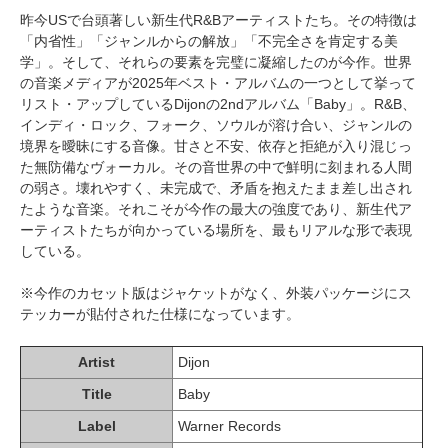
昨今USで台頭著しい新生代R&Bアーティストたち。その特徴は
「内省性」「ジャンルからの解放」「不完全さを肯定する美
学」。そして、それらの要素を完璧に凝縮したのが今作。世界
の音楽メディアが2025年ベスト・アルバムの一つとして挙って
リスト・アップしているDijonの2ndアルバム「Baby」。R&B、
インディ・ロック、フォーク、ソウルが溶け合い、ジャンルの
境界を曖昧にする音像。甘さと不安、依存と拒絶が入り混じっ
た無防備なヴォーカル。その音世界の中で鮮明に刻まれる人間
の弱さ。壊れやすく、未完成で、矛盾を抱えたまま差し出され
たような音楽。それこそが今作の最大の強度であり、新生代ア
ーティストたちが向かっている場所を、最もリアルな形で表現
している。
※今作のカセット版はジャケットがなく、外装パッケージにス
テッカーが貼付された仕様になっています。
Artist
Dijon
Title
Baby
Label
Warner Records