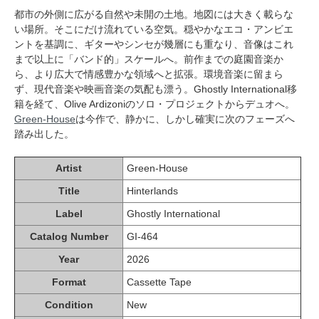
都市の外側に広がる自然や未開の土地。地図には大きく載らな
い場所。そこにだけ流れている空気。穏やかなエコ・アンビエ
ントを基調に、ギターやシンセが幾層にも重なり、音像はこれ
まで以上に「バンド的」スケールへ。前作までの庭園音楽か
ら、より広大で情感豊かな領域へと拡張。環境音楽に留まら
ず、現代音楽や映画音楽の気配も漂う。Ghostly International移
籍を経て、Olive Ardizoniのソロ・プロジェクトからデュオへ。
Green-House
は今作で、静かに、しかし確実に次のフェーズへ
踏み出した。
Artist
Green-House
Title
Hinterlands
Label
Ghostly International
Catalog Number
GI-464
Year
2026
Format
Cassette Tape
Condition
New