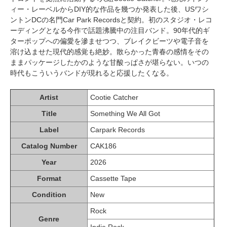
ィー・レーベルからDIY的な作品を幾つか発表した後、USワシ
ントンDCの名門Car Park Recordsと契約。初のスタジオ・レコ
ーディングとなる今作で話題沸騰中の注目バンド。90年代的ギ
ターポップへの偏愛を滲ませつつ、ブレイクビーツや電子音を
溶け込ませた現代的感覚も絶妙。散らかった青春の感情をその
ままパッケージしたかのような甘酸っぱさが堪らない。いつの
時代もこういうバンドが現れると応援したくなる。
Artist
Cootie Catcher
Title
Something We All Got
Label
Carpark Records
Catalog Number
CAK186
Year
2026
Format
Cassette Tape
Condition
New
Rock
Genre
Indie Rock