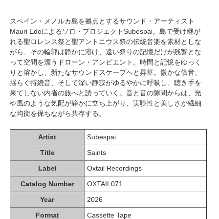
スペイン・メノルカ島を拠点とするサウンド・アーティスト
Mauri Edoによるソロ・プロジェクトSubespai。島で受け継が
れる聖ロレンス祭と聖アントニウス祭の伝統音楽を素材としな
がら、その輪郭は静かに溶け、遠い祭りの記憶だけが残響とな
って空間を漂うドローン・アンビエント。時間と記憶をゆっく
りと溶かし、新たなサウンドスケープへと昇華。微かな倍音、
揺らぐ持続音、そして深い静寂がゆるやかに呼吸し、聴き手を
果てしない内省の旅へと誘っていく。音と音の隙間からは、光
や風のような気配が静かに立ち上がり、実験性と美しさが繊細
な均衡を保ちながら共存する。
Artist
Subespai
Title
Saints
Label
Oxtail Recordings
Catalog Number
OXTAIL071
Year
2026
Format
Cassette Tape