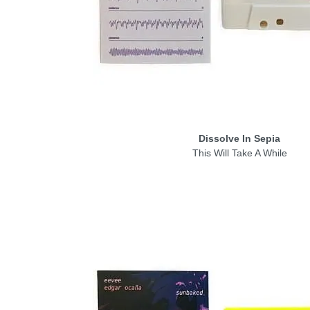
Dissolve In Sepia
This Will Take A While