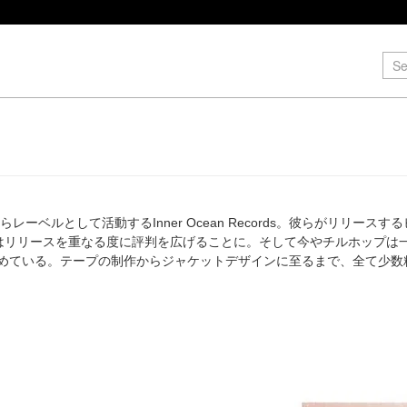
らレーベルとして活動するInner Ocean Records。彼らがリリ
pはリリースを重なる度に評判を広げることに。そして今やチルホップは一つ
めている。テープの制作からジャケットデザインに至るまで、全て少数