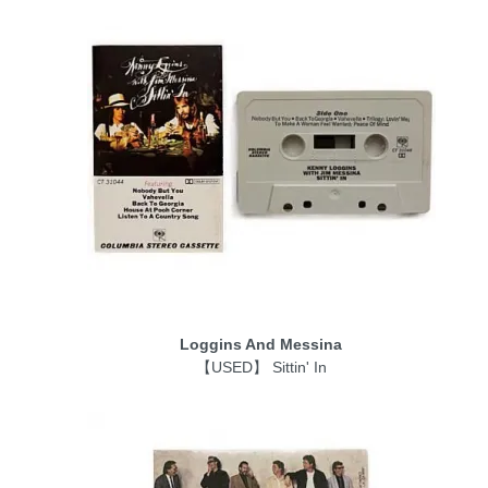
Loggins And Messina
【USED】 Sittin' In