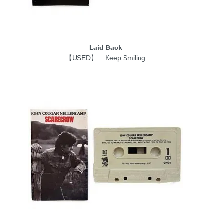
Laid Back
【USED】 ...Keep Smiling