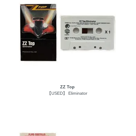
ZZ Top
【USED】 Eliminator