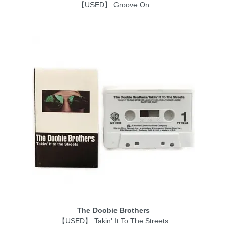
【USED】 Groove On
The Doobie Brothers
【USED】 Takin' It To The Streets