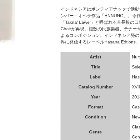
インドネシアはポンティアナックで活動するコン
ンバー・オペラ作品「HNNUNG」。今
「Takna‘ Lawe‘」と呼ばれる首長族の口承文学
Choirが再現。複数の民族楽器、テナ
よるコンポジション。インドネシア発の
界に発信するレーベルHasana Edti
Artist
Nur
Title
Sel
Label
Has
Catalog Number
XVII
Year
201
Format
Cas
Condition
Ne
Clas
Genre
Con