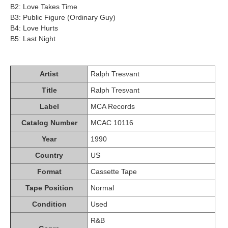
B2: Love Takes Time
B3: Public Figure (Ordinary Guy)
B4: Love Hurts
B5: Last Night
Artist
Ralph Tresvant
Title
Ralph Tresvant
Label
MCA Records
Catalog Number
MCAC 10116
Year
1990
Country
US
Format
Cassette Tape
Tape Position
Normal
Condition
Used
R&B