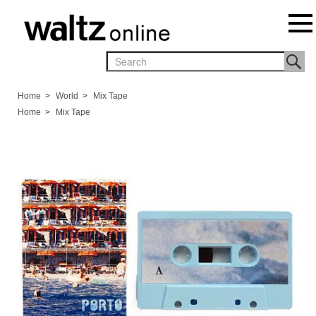
Home
>
World
>
Mix Tape
Home
>
Mix Tape