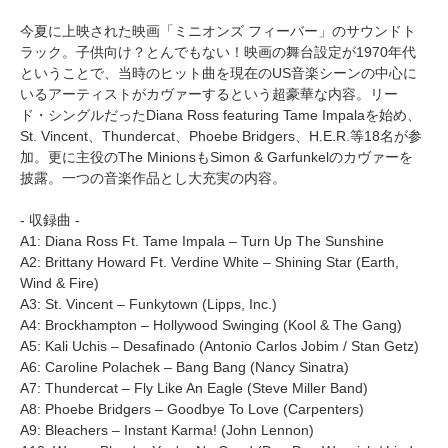
今夏に上映された映画「ミニオンズ フィーバー」のサウンドト
ラック。子供向け？とんでもない！映画の舞台設定が1970年代
ということで、当時のヒット曲を現在のUS音楽シーンの中心に
いるアーティストがカヴァーするという超豪華な内容。リー
ド・シングルだったDiana Ross featuring Tame Impalaを始め、
St. Vincent、Thundercat、Phoebe Bridgers、H.E.R.等18名が参
加。更に主役のThe MinionsもSimon & Garfunkelのカヴァーを
披露。一つの音楽作品とし大充実の内容。
- 収録曲 -
A1: Diana Ross Ft. Tame Impala – Turn Up The Sunshine
A2: Brittany Howard Ft. Verdine White – Shining Star (Earth,
Wind & Fire)
A3: St. Vincent – Funkytown (Lipps, Inc.)
A4: Brockhampton – Hollywood Swinging (Kool & The Gang)
A5: Kali Uchis – Desafinado (Antonio Carlos Jobim / Stan Getz)
A6: Caroline Polachek – Bang Bang (Nancy Sinatra)
A7: Thundercat – Fly Like An Eagle (Steve Miller Band)
A8: Phoebe Bridgers – Goodbye To Love (Carpenters)
A9: Bleachers – Instant Karma! (John Lennon)