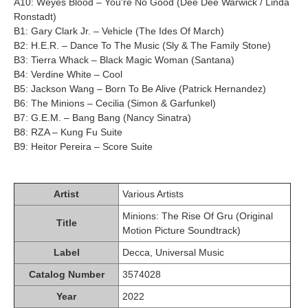
A10: Weyes Blood – You're No Good (Dee Dee Warwick / Linda
Ronstadt)
B1: Gary Clark Jr. – Vehicle (The Ides Of March)
B2: H.E.R. – Dance To The Music (Sly & The Family Stone)
B3: Tierra Whack – Black Magic Woman (Santana)
B4: Verdine White – Cool
B5: Jackson Wang – Born To Be Alive (Patrick Hernandez)
B6: The Minions – Cecilia (Simon & Garfunkel)
B7: G.E.M. – Bang Bang (Nancy Sinatra)
B8: RZA – Kung Fu Suite
B9: Heitor Pereira – Score Suite
Artist
Various Artists
Minions: The Rise Of Gru (Original
Title
Motion Picture Soundtrack)
Label
Decca, Universal Music
Catalog Number
3574028
Year
2022