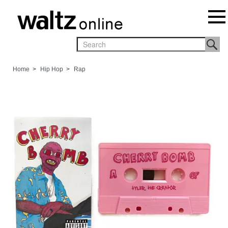
Home
>
Hip Hop
>
Rap