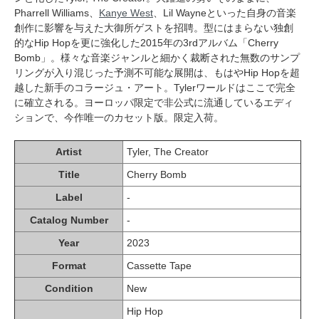
Pharrell Williams、
Kanye West
、Lil Wayneといった自身の音楽
創作に影響を与えた大御所ゲストを招聘。型にはまらない独創
的なHip Hopを更に強化した2015年の3rdアルバム「Cherry
Bomb」。様々な音楽ジャンルと細かく裁断された無数のサンプ
リングが入り混じった予測不可能な展開は、もはやHip Hopを超
越した新手のコラージュ・アート。Tylerワールドはここで完全
に確立される。ヨーロッパ限定で非公式に流通しているエディ
ションで、今作唯一のカセット版。限定入荷。
Artist
Tyler, The Creator
Title
Cherry Bomb
Label
-
Catalog Number
-
Year
2023
Format
Cassette Tape
Condition
New
Hip Hop