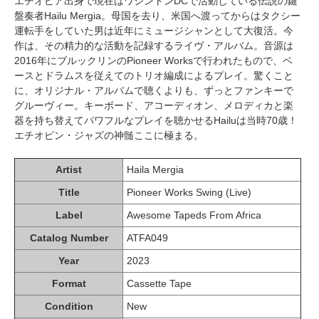
エチオピア出身で現在はワシントンDCで活動している伝説の鍵
盤奏者Hailu Mergia。母国を去り、米国へ渡ってからはタクシー
運転手をしていた男は近年にミュージシャンとして大復活。今
作は、その精力的な活動を記録するライヴ・アルバム。音源は
2016年にブルックリンのPioneer Worksで行われたもので、ベ
ースとドラムスを従えてのトリオ編成によるプレイ。驚くこと
に、オリジナル・アルバムで聴くよりも、ずっとファンキーで
グルーヴィー。キーボード、アコーディオン、メロディカと楽
器を持ち替えてパワフルなプレイを聴かせるHailuは当時70歳！
エチオピン・ジャズの神髄ここに極まる。
Artist
Haila Mergia
Title
Pioneer Works Swing (Live)
Label
Awesome Tapeds From Africa
Catalog Number
ATFA049
Year
2023
Format
Cassette Tape
Condition
New