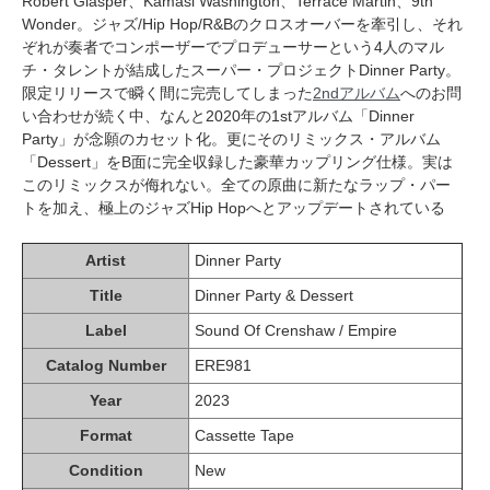
Robert Glasper、Kamasi Washington、Terrace Martin、9th
Wonder。ジャズ/Hip Hop/R&Bのクロスオーバーを牽引し、それ
ぞれが奏者でコンポーザーでプロデューサーという4人のマル
チ・タレントが結成したスーパー・プロジェクトDinner Party。
限定リリースで瞬く間に完売してしまった
2ndアルバム
へのお問
い合わせが続く中、なんと2020年の1stアルバム「Dinner
Party」が念願のカセット化。更にそのリミックス・アルバム
「Dessert」をB面に完全収録した豪華カップリング仕様。実は
このリミックスが侮れない。全ての原曲に新たなラップ・パー
トを加え、極上のジャズHip Hopへとアップデートされている
Artist
Dinner Party
Title
Dinner Party & Dessert
Label
Sound Of Crenshaw / Empire
Catalog Number
ERE981
Year
2023
Format
Cassette Tape
Condition
New