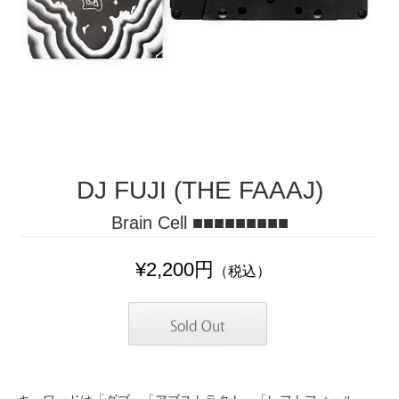
DJ FUJI (THE FAAAJ)
Brain Cell ■■■■■■■■■
¥2,200円
（税込）