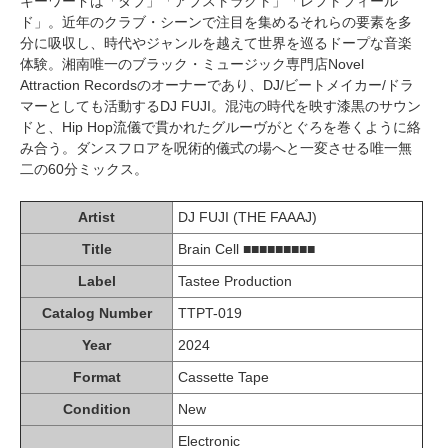
キーワードは「ダブ」「アブストラクト」「レフトフィール
ド」。近年のクラブ・シーンで注目を集めるそれらの要素を多
分に吸収し、時代やジャンルを越えて世界を巡るドープな音楽
体験。湘南唯一のブラック・ミュージック専門店Novel
Attraction Recordsのオーナーであり、DJ/ビートメイカー/ドラ
マーとしても活動するDJ FUJI。混沌の時代を映す漆黒のサウン
ドと、Hip Hop流儀で貫かれたグルーヴがとぐろを巻くように絡
み合う。ダンスフロアを呪術的儀式の場へと一変させる唯一無
二の60分ミックス。
Artist
DJ FUJI (THE FAAAJ)
Title
Brain Cell ■■■■■■■■■
Label
Tastee Production
Catalog Number
TTPT-019
Year
2024
Format
Cassette Tape
Condition
New
Electronic