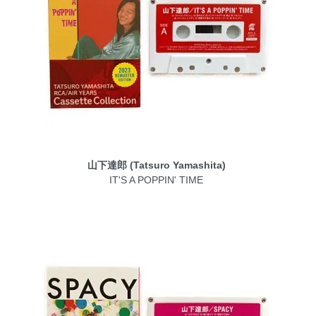
山下達郎 (Tatsuro Yamashita)
IT'S A POPPIN' TIME