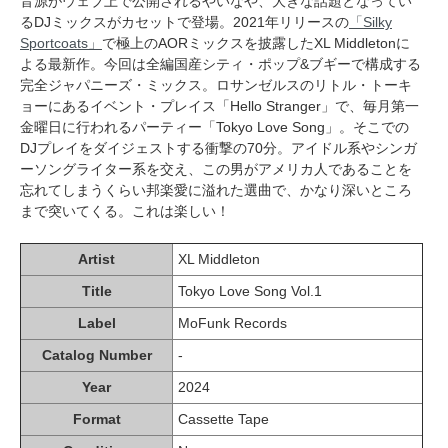
音源がウェブ上で公開されるやいなや、大きな話題となってい
るDJミックスがカセットで登場。2021年リリースの
「Silky
Sportcoats」
で極上のAORミックスを披露したXL Middletonに
よる最新作。今回は全編国産シティ・ポップ&ブギーで構成する
完全ジャパニーズ・ミックス。ロサンゼルスのリトル・トーキ
ョーにあるイベント・プレイス「Hello Stranger」で、毎月第一
金曜日に行われるパーティー「Tokyo Love Song」。そこでの
DJプレイをダイジェストする衝撃の70分。アイドル系やシンガ
ーソングライター系を交え、この男がアメリカ人であることを
忘れてしまうくらい邦楽愛に溢れた選曲で、かなり深いところ
まで突いてくる。これは楽しい！
Artist
XL Middleton
Title
Tokyo Love Song Vol.1
Label
MoFunk Records
Catalog Number
-
Year
2024
Format
Cassette Tape