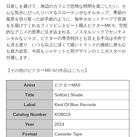
日差しを避けて、海辺のカフェで怠惰な時間を過ごしたい。そ
んな気分にぴったりハマるスローテンポなチルホップ。季節の
風景を切り取った絵手紙のように、毎年カセットテープで音源
をを届けてくれるフィリピン人ビート職人ビクターMK II。空想
的なアニメの世界に注ぎ込まれる、ノスタルジックでセンチメ
ンタルなジャズ。ビクターの専売特許とも言える手法は今作で
も冴え渡り、いつも以上に淡くて緩いトラックの連続に身も心
も脱力必至。今回もジャケットと同デザインのミニポスターが
付属します。
【その他のビクターMK IIの作品はこちら】
Artist
ビクターMKII
Title
Soft(er) Shade
Label
Kind Of Blue Records
Catalog Number
KOB019
Year
2024
Format
Cassette Tape