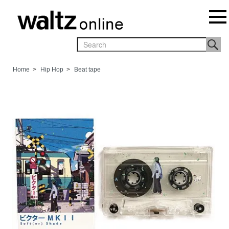
Home
>
Hip Hop
>
Beat tape