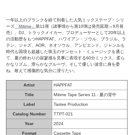
一年以上のブランクを経て到着した人気ミックステープ・シリ
ーズ
「Mitime」
第11弾（諸事情から第10弾は発売延期→9月発
売）。DJ、トラックメイカー、プロデューサーとして20年以上
の活動歴をもつHAPPFAT。ハワイアン・ソウル、ブラジル、ラ
テン、ジャズ、AOR、ネオソウル、アンビエント。ジャンルも
時代も国境も超越した珠玉のサンセット・ミュージックを通じ
て、夏の終わりの寂寥感を見事に表現する60分ミックス。柔ら
かなリズム、滑らかなグルーヴ、そして優しい波音に身を委
ね、敢えて感傷的な気分に浸りたい。
Artist
HAPPFAT
Title
Mitime Tape Series 11 : 夏の背中
Label
Tastee Production
Catalog Number
TTPT-021
Year
2024
Format
Cassette Tape