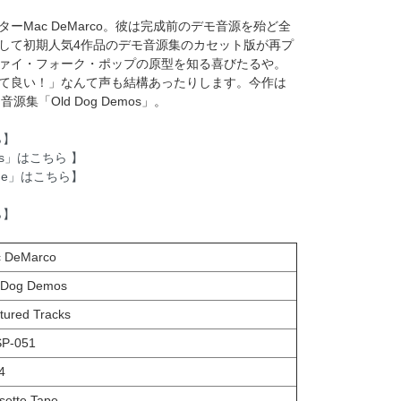
Mac DeMarco。彼は完成前のデモ音源を殆ど全
して初期人気4作品のデモ音源集のカセット版が再プ
ァイ・フォーク・ポップの原型を知る喜びたるや。
て良い！」なんて声も結構あったりします。今作は
音源集「Old Dog Demos」。
ら】
mos」はこちら 】
 One」はこちら】
ら】
 DeMarco
 Dog Demos
tured Tracks
P-051
4
sette Tape