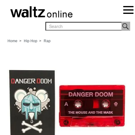
Home
>
Hip Hop
>
Rap