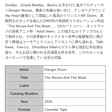
Gorillaz、Gnarls Barkley、Beckらを手がけた鬼才プロデューサ
ーDanger Mouse。幾多の名義を使い分け、アンダーグラウンド
Hip Hopの象徴として君臨した孤高のリリシストMF Doom。異
能同士がタッグを組んだ2005年の奇跡的コラボレーション作品
「The Mouse And The Mask」。USカートゥーン・ネットワー
クの深夜アニメ枠「Adult Swim」との強力なタイアップのもと
で制作され、その世界観やキャラクター音声が縦横無尽に飛び
交う構成はユーモアとスリルとアイロニーに満ち溢れる。Talib
Kweli、Cee-Lo、Ghostface Killahらゲスト陣も強烈な存在感を
放ち、今なお語り継がれる完成度を誇る名作。このカセットは
ヨーロッパで流通している非公式版。
Artist
Danger Doom
Title
The Mouse And The Mask
Label
-
Catalog Number
-
Year
2025
Format
Cassette Tape