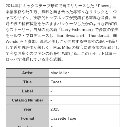
2014年にミックステープ形式で自主リリースした「Faces」。
薬物依存や死生観、孤独と向き合った赤裸々なリリックと、ジ
ャズやサイケ、実験的ヒップホップが交錯する重厚な音像。当
時の彼の精神状態をそのままパッケージしたかのような内省的
なストーリー。自身の別名義「Larry Fisherman」で多数の楽曲
をセルフ・プロデュースし、Earl Sweatshirt、Thundercat、9th
Wonderらも参加。混沌と美しさが同居する中毒性の高い作品と
して近年再評価が著しく、Mac Millerの核心に迫る旅の記録とし
て今なお多くのファンの心を打ち続ける。このカセットはヨー
ロッパで流通している非公式版。
Artist
Mac Miller
Title
Faces
Label
-
Catalog Number
-
Year
2025
Format
Cassette Tape