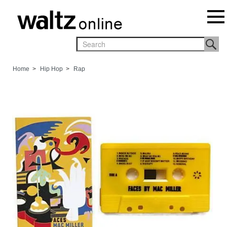
Home
>
Hip Hop
>
Rap