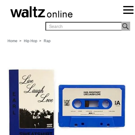
Home
>
Hip Hop
>
Rap