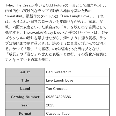
Tyler, The Creator率いるOdd Futureの一員として頭角を現し、
内省的かつ実験的なラップで独自の地位を築いたEarl
Sweatshirt。最新作のタイトルは「Live Laugh Love」。それ
は、ありふれた日常スローガンを皮肉りながらも、家庭、父
親、内面の安定といった彼自身の「今」を映し出す言葉として
機能する。TheravadaやNavy Blueらが手掛けたビートは、ジャ
ズやソウルの断片を滲ませながら、煙のように漂う質感。ラッ
プは極限まで削ぎ落とされ、詩のように言葉が浮かんでは消え
る。かつて「鬱」「閉塞感」の代名詞だった男は父となり、
「成長」や「喜び」を含んだ表現へと移行。その変化が確実に
力となっている通算５作目。
Artist
Earl Sweatshirt
Title
Live Laugh Love
Label
Tan Cressida
Catalog Number
093624828686
Year
2025
Format
Cassette Tape