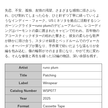
失恋、不安、孤独、友情の渇望。さまざまな感情に揺さぶら
れ、ひび割れてしまった心を、ひと針ずつ丁寧に繕っていくよ
うなインディー・フォーク。USミネソタを拠点に活動するシン
ガーソングライターruno plumのデビューアルバム。レコーディ
ングはバーモントの森に囲まれたキャビンで行われ、百年物の
アコースティックギターの枯れた響きと、彼女の柔らかな歌声
が静かに溶け合う。スタジオ録音とベッドルームでのヴォーカ
ル・オーバーダブが重なり、手作業で紡いだような温もりが全
編を包み込む。傷の輪郭がそのまま音になり、やがて光に変わ
る。そんな修復と再生を綴った12編の物語。深い余韻を残す。
Artist
runo plum
Title
Patching
Label
Winspear
Catalog Number
WSP077
Year
2025
Format
Cassette Tape