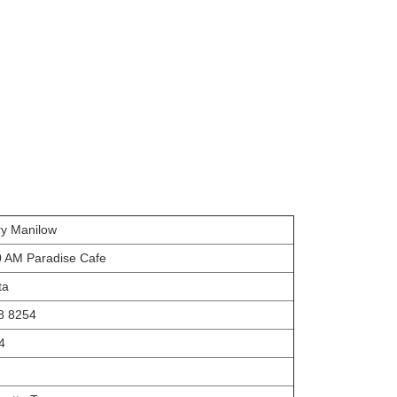
ry Manilow
0 AM Paradise Cafe
ta
8 8254
4