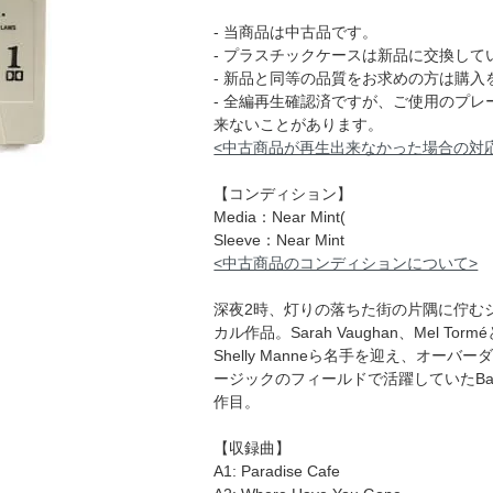
- 当商品は中古品です。
- プラスチックケースは新品に交換して
- 新品と同等の品質をお求めの方は購入
- 全編再生確認済ですが、ご使用のプ
来ないことがあります。
<中古商品が再生出来なかった場合の対
【コンディション】
Media：Near Mint(
Sleeve：Near Mint
<中古商品のコンディションについて>
深夜2時、灯りの落ちた街の片隅に佇む
カル作品。Sarah Vaughan、Mel To
Shelly Manneら名手を迎え、オ
ージックのフィールドで活躍していたBarr
作目。
【収録曲】
A1: Paradise Cafe