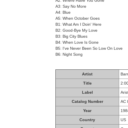
A2: Where Have You Gone
A3: Say No More
A4: Blue
A5: When October Goes
B1: What Am I Doin' Here
B2: Good-Bye My Love
B3: Big City Blues
B4: When Love Is Gone
B5: I've Never Been So Low On Love
B6: Night Song
Artist
Bar
Title
2:0
Label
Aris
Catalog Number
AC 
Year
198
Country
US