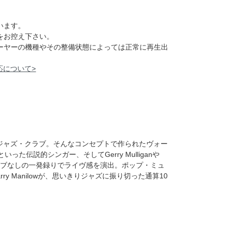
います。
をお控え下さい。
レーヤーの機種やその整備状態によっては正常に再生出
応について>
ジャズ・クラブ。そんなコンセプトで作られたヴォー
rméといった伝説的シンガー、そしてGerry Mulliganや
ーバーダブなしの一発録りでライヴ感を演出。ポップ・ミュ
y Manilowが、思いきりジャズに振り切った通算10