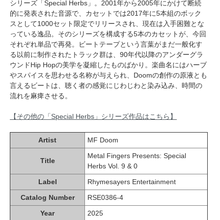
シリーズ「Special Herbs」。2001年から2005年にかけて断続
的に発表された音源で、カセットでは2017年に5本組のボック
スとして1000セット限定でリリースされ、現在は入手困難とな
っている逸品。そのシリーズを構成する5本のカセットが、今回
それぞれ単品で再発。ビートテープという言葉がまだ一般化す
る以前に制作されたトラック群は、90年代以降のアンダーグラ
ウンドHip Hopの美学を凝縮したものばかり。楽曲名にはハーブ
やスパイスを思わせる名称が与えられ、Doomの創作の原液とも
言えるビートは、聴く者の感覚にじわじわと染み込み、時間の
流れを麻痺させる。
【その他の「Special Herbs」シリーズ作品はこちら】
Artist
MF Doom
Metal Fingers Presents: Special
Title
Herbs Vol. 9 & 0
Label
Rhymesayers Entertainment
Catalog Number
RSE0386-4
Year
2025