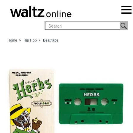
Home
>
Hip Hop
>
Beat tape