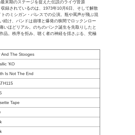
Stooges最末期のステージを捉えた伝説のライヴ音源
再発。収録されているのは、1973年10月6日、そして解散
ロイトのミシガン・パレスでの公演。瓶や罵声が飛ぶ混
歌い続け、バンドは崩壊と爆発の狭間でロックンロー
痛いほどリアル。のちのパンク誕生を先取りしたと
作品。秩序を拒み、聴く者の神経を揺さぶる、究極
y And The Stooges
llic 'KO
th Is Not The End
ATH115
5
sette Tape
w
k
k