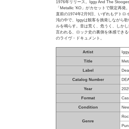
1976年リリース。Iggy And The 
「Metallic 'KO」がカセットで限定
直前の1974年2月9日、いずれもデト
沌の中で、Iggyは観客を挑発しながら
ルを鳴らす。音は荒く、危うく、しかし
言われる、ロック史の裏側を体感できる
のライヴ・ドキュメント。
Artist
Igg
Title
Meta
Label
Dea
Catalog Number
DE
Year
202
Format
Cas
Condition
Ne
Roc
Genre
Pun