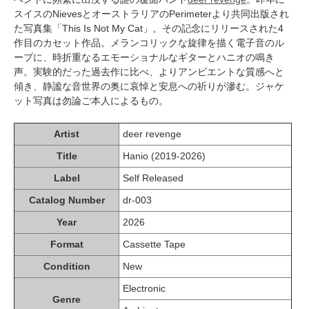
スイスのNievesとオーストラリアのPerimeterより共同出版され
た写真集「This Is Not My Cat」。その記念にリリースされた4
作目のカセット作品。メランコリックな旋律を描く電子音のル
ープに、時折重なるエモーショナルなギターとハニオの鳴き
声。実験的だった過去作に比べ、よりアンビエントな質感へと
傾き、静謐な音世界の奥に哀悼と安息への祈りが滲む。ジャケ
ット写真は勿論ご本人によるもの。
Artist
deer revenge
Title
Hanio (2019-2026)
Label
Self Released
Catalog Number
dr-003
Year
2026
Format
Cassette Tape
Condition
New
Electronic
Genre