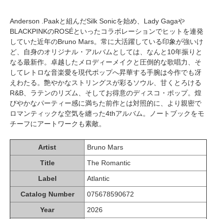
Anderson .Paakと組んだSilk Sonicを始め、Lady Gagaや
BLACKPINKのROSÉといったコラボレーションでヒットを連発
していた近年のBruno Mars。常に大活躍している印象が強いけ
ど、自身のオリジナル・アルバムとしては、なんと10年振りと
なる最新作。卓越したメロディーメイクと圧倒的な歌唱力、そ
してレトロな音楽愛を現代ポップへ昇華する手腕は今作でも冴
えわたる。艶やかなストリングスが彩るソウル、甘くとろける
R&B、ラテンのリズム、そしてお得意のディスコ・ポップ。煌
びやかなパーティー感に満ちた前作とは対照的に、より親密で
ロマンティックな空気を纏った4thアルバム。ノートブックをモ
チーフにアートワークも素敵。
Artist
Bruno Mars
Title
The Romantic
Label
Atlantic
Catalog Number
075678590672
Year
2026