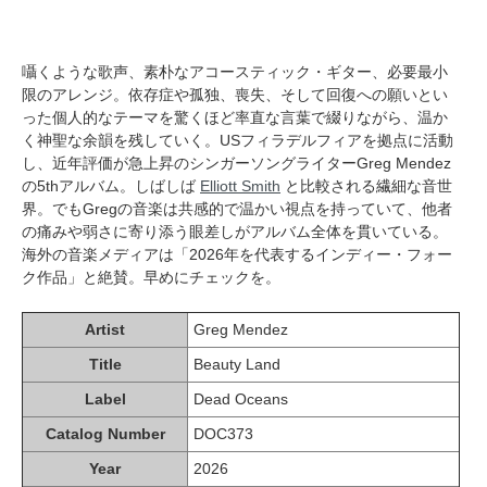
囁くような歌声、素朴なアコースティック・ギター、必要最小
限のアレンジ。依存症や孤独、喪失、そして回復への願いとい
った個人的なテーマを驚くほど率直な言葉で綴りながら、温か
く神聖な余韻を残していく。USフィラデルフィアを拠点に活動
し、近年評価が急上昇のシンガーソングライターGreg Mendez
の5thアルバム。しばしば
Elliott Smith
と比較される繊細な音世
界。でもGregの音楽は共感的で温かい視点を持っていて、他者
の痛みや弱さに寄り添う眼差しがアルバム全体を貫いている。
海外の音楽メディアは「2026年を代表するインディー・フォー
ク作品」と絶賛。早めにチェックを。
Artist
Greg Mendez
Title
Beauty Land
Label
Dead Oceans
Catalog Number
DOC373
Year
2026