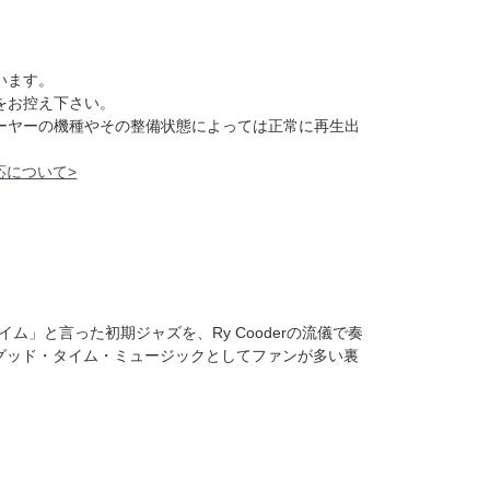
います。
をお控え下さい。
レーヤーの機種やその整備状態によっては正常に再生出
応について>
ム」と言った初期ジャズを、Ry Cooderの流儀で奏
グッド・タイム・ミュージックとしてファンが多い裏