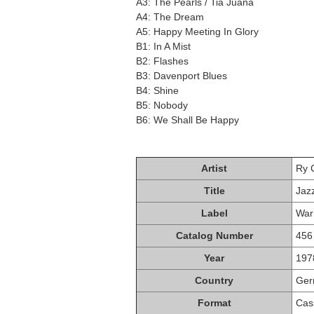
A3: The Pearls / Tia Juana
A4: The Dream
A5: Happy Meeting In Glory
B1: In A Mist
B2: Flashes
B3: Davenport Blues
B4: Shine
B5: Nobody
B6: We Shall Be Happy
Artist
Ry 
Title
Jaz
Label
War
Catalog Number
456
Year
197
Country
Ger
Format
Cas