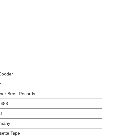
Cooder
z
ner Bros. Records
 488
8
many
sette Tape