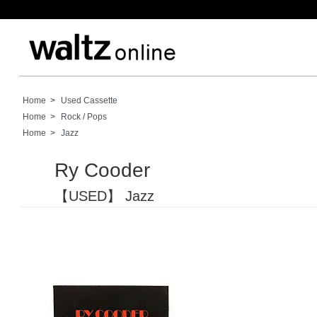
Home
>
Used Cassette
Home
>
Rock / Pops
Home
>
Jazz
Ry Cooder
【USED】 Jazz