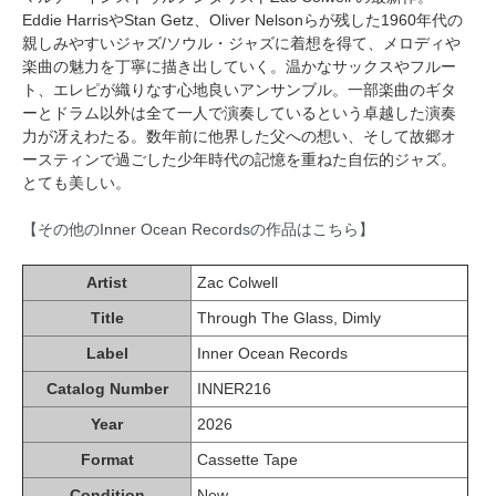
Eddie HarrisやStan Getz、Oliver Nelsonらが残した1960年代の
親しみやすいジャズ/ソウル・ジャズに着想を得て、メロディや
楽曲の魅力を丁寧に描き出していく。温かなサックスやフルー
ト、エレピが織りなす心地良いアンサンブル。一部楽曲のギタ
ーとドラム以外は全て一人で演奏しているという卓越した演奏
力が冴えわたる。数年前に他界した父への想い、そして故郷オ
ースティンで過ごした少年時代の記憶を重ねた自伝的ジャズ。
とても美しい。
【その他のInner Ocean Recordsの作品はこちら】
Artist
Zac Colwell
Title
Through The Glass, Dimly
Label
Inner Ocean Records
Catalog Number
INNER216
Year
2026
Format
Cassette Tape
Condition
New